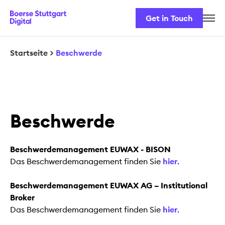
Get in Touch
Karriere
Unser Team
Startseite
>
Beschwerde
Unsere Lösungen
Sicherheit & Regulatorik
Beschwerde
Beschwerdemanagement EUWAX - BISON
Das Beschwerdemanagement finden Sie
hier
.
Beschwerdemanagement EUWAX AG – Institutional
Broker
Das Beschwerdemanagement finden Sie
hier
.