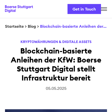
Get in Touch
Karriere
Unser Team
Startseite
>
Blog
>
Blockchain-basierte Anleihen der KfW: Boerse Stuttgart Digital stellt Infrastruktur bereit
Unsere Lösungen
KRYPTOWÄHRUNGEN & DIGITALE ASSETS
Sicherheit & Regulatorik
Blockchain-basierte
Anleihen der KfW: Boerse
Stuttgart Digital stellt
Infrastruktur bereit
05.05.2025