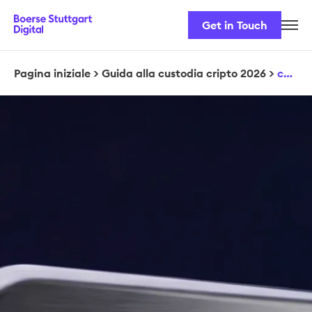
Get in Touch
Il nostro team
Soluzioni
Pagina iniziale
>
Guida alla custodia cripto 2026
>
custodia cripto - Download
Sicurezza e normative