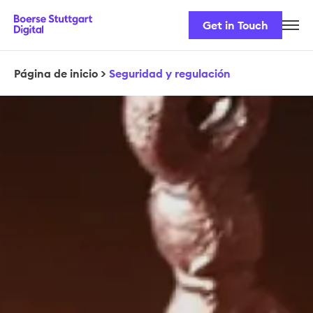
Get in Touch
Nuestro equipo
Nuestros productos
Página de inicio
>
Seguridad y regulación
Seguridad y normativa