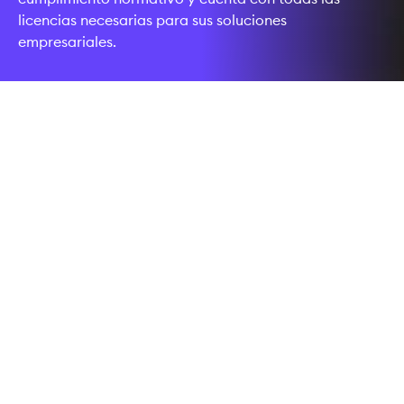
licencias necesarias para sus soluciones
empresariales.
REGULADO Y LICENCIADO
La fiabilidad forma parte de
nuestro ADN
El mundo de las criptomonedas y los activos digitales
puede resultar complejo y poco transparente. Puede
confiar en nosotros: La Boerse Stuttgart Group ha
desarrollado, a través de su filial Boerse Stuttgart
Digital, el negocio de criptoactivos y activos digitales
líder entre todos los grupos bursátiles de Europa.